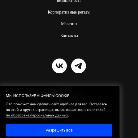
Безопасность
Корпоративные регаты
Магазин
Контакты
МЫ ИСПОЛЬЗУЕМ ФАЙЛЫ COOKIE
МЫ ИСПОЛЬЗУЕМ ФАЙЛЫ COOKIE
Это поможет нам сделать сайт удобнее для вас. Оставаясь
Это поможет нам сделать сайт удобнее для вас. Оставаясь
на этой и других страницах, вы соглашаетесь с
на этой и других страницах, вы соглашаетесь с
политикой
политикой
Резидент проекта ИНТЦ
«Квантовая
долина»
по обработке персональных данных
по обработке персональных данных
.
.
© 2026 SilaVetra.
Все права защищены.
Политика по обработке персональных
Разрешить все
Разрешить все
данных