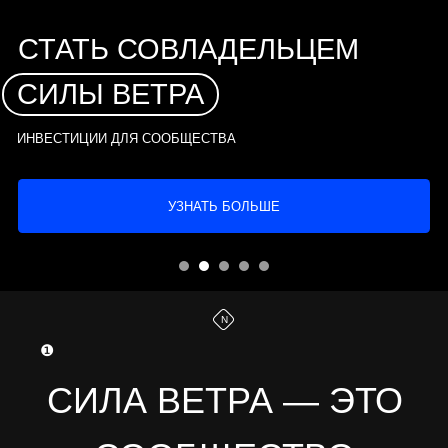
СИЛЫ ВЕТРА
СЕМЬ
ФИНА
ИНВЕСТИЦИИ ДЛЯ СООБЩЕСТВА
УЗНАТЬ БОЛЬШЕ
N
❶
СИЛА ВЕТРА — ЭТО