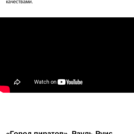
качествами.
«Город пиратов», Рауль Руис,