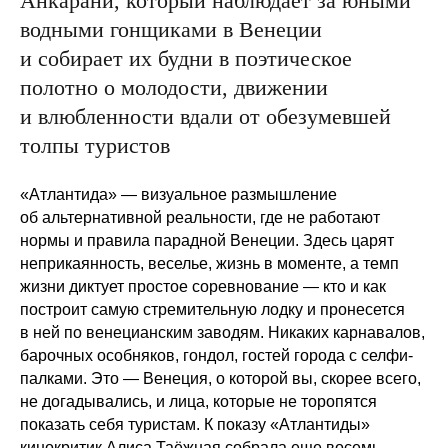
Анкарани, который наблюдает за юными
водными гонщиками в Венеции
и собирает их будни в поэтическое
полотно о молодости, движении
и влюбленности вдали от обезумевшей
толпы туристов
«Атлантида» — визуальное размышление
об альтернативной реальности, где не работают
нормы и правила парадной Венеции. Здесь царят
неприкаянность, веселье, жизнь в моменте, а темп
жизни диктует простое соревнование — кто и как
построит самую стремительную лодку и пронесется
в ней по венецианским заводям. Никаких карнавалов,
барочных особняков, гондол, гостей города с селфи-
палками. Это — Венеция, о которой вы, скорее всего,
не догадывались, и лица, которые не торопятся
показать себя туристам. К показу «Атлантиды»
кинокритик Алиса Таёжная собрала еще восемь