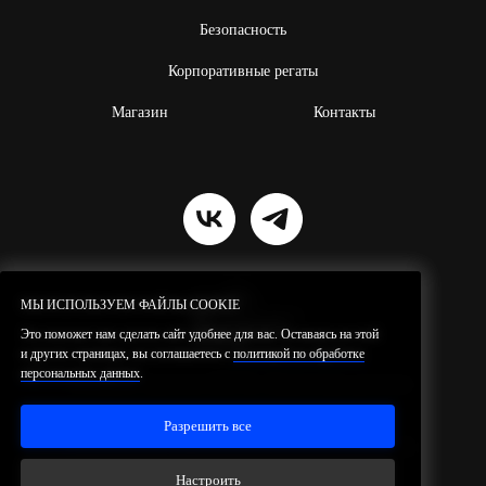
Безопасность
Корпоративные регаты
Магазин
Контакты
МЫ ИСПОЛЬЗУЕМ ФАЙЛЫ COOKIE
МЫ ИСПОЛЬЗУЕМ ФАЙЛЫ COOKIE
Это поможет нам сделать сайт удобнее для вас. Оставаясь на этой
Это поможет нам сделать сайт удобнее для вас. Оставаясь на этой
и других страницах, вы соглашаетесь с
и других страницах, вы соглашаетесь с
политикой по обработке
политикой по обработке
персональных данных
персональных данных
.
.
Резидент проекта ИНТЦ
«Квантовая
долина»
© 2026 SilaVetra.
Все права защищены.
Разрешить все
Разрешить все
Политика по обработке персональных данных
Настроить
Настроить