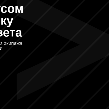
усом
ку
вета
ез экипажа
и