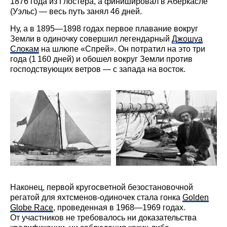
1876 года из Глостера, а финишировал в Аберкасле
(Уэльс) — весь путь занял 46 дней.
Ну, а в 1895—1898 годах первое плавание вокруг
Земли в одиночку совершил легендарный
Джошуа
Слокам
на шлюпе «Спрей». Он потратил на это три
года (1 160 дней) и обошел вокруг Земли против
господствующих ветров — с запада на восток.
Наконец, первой кругосветной безостановочной
регатой для яхтсменов-одиночек стала гонка
Golden
Globe Race
, проведенная в 1968—1969 годах.
От участников не требовалось ни доказательства