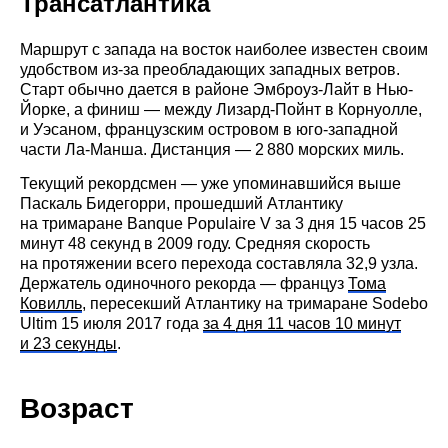
Трансатлантика
Маршрут с запада на восток наиболее известен своим
удобством из-за преобладающих западных ветров.
Старт обычно дается в районе Эмброуз-Лайт в Нью-
Йорке, а финиш — между Лизард-Пойнт в Корнуолле,
и Уэсаном, французским островом в юго-западной
части Ла-Манша. Дистанция — 2 880 морских миль.
Текущий рекордсмен — уже упоминавшийся выше
Паскаль Бидегорри, прошедший Атлантику
на тримаране Banque Populaire V за 3 дня 15 часов 25
минут 48 секунд в 2009 году. Средняя скорость
на протяжении всего перехода составляла 32,9 узла.
Держатель одиночного рекорда — француз
Тома
Ковилль
, пересекший Атлантику на тримаране Sodebo
Ultim 15 июля 2017 года
за 4 дня 11 часов 10 минут
и 23 секунды
.
Возраст