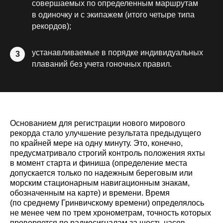
совершаемых по определенным маршрутам
в одиночку и с экипажем (итого четыре типа
рекордов);
устанавливаемые в порядке индивидуальных
3
плаваний без учета гоночных правил.
Основанием для регистрации нового мирового
рекорда стало улучшение результата предыдущего
по крайней мере на одну минуту. Это, конечно,
предусматривало строгий контроль положения яхты
в момент старта и финиша (определение места
допускается только по надежным береговым или
морским стационарным навигационным знакам,
обозначенным на карте) и времени. Время
(по среднему Гринвичскому времени) определялось
не менее чем по трем хронометрам, точность которых
проверяется по радиосигналам за шесть часов