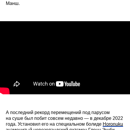
Манш.
А последний рекорд перемещений под парусом
на суше был побит совсем недавно — в декабре 2022
года. Установил его на специальном болиде
Horonuku
знаменитый новозеландский яхтсмен Гленн Эшби