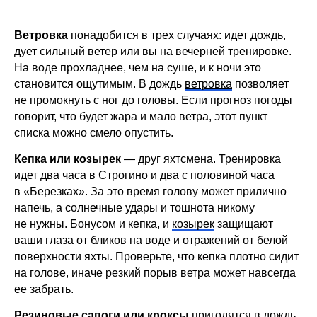
Ветровка
понадобится в трех случаях: идет дождь,
дует сильный ветер или вы на вечерней тренировке.
На воде прохладнее, чем на суше, и к ночи это
становится ощутимым. В дождь
ветровка
позволяет
не промокнуть с ног до головы. Если прогноз погоды
говорит, что будет жара и мало ветра, этот пункт
списка можно смело опустить.
Кепка или козырек
— друг яхтсмена. Тренировка
идет два часа в Строгино и два с половиной часа
в «Березках». За это время голову может прилично
напечь, а солнечные удары и тошнота никому
не нужны. Бонусом и кепка, и
козырек
защищают
ваши глаза от бликов на воде и отражений от белой
поверхности яхты. Проверьте, что кепка плотно сидит
на голове, иначе резкий порыв ветра может навсегда
ее забрать.
Резиновые сапоги или кроксы
пригодятся в дождь.