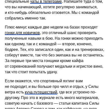
специальные
чаты в телеграме
. Напишите туда о том,
что вы начинающий, хотите регулярно заниматься,
и кто-нибудь обязательно отзовется. Мы с командой
собрались именно так.
Плюс-минус каждые две недели на базах проходят
гонки для новичков
, это отличный шанс проверить
полученные навыки в бою. На гонки можно приходить
как одному, так и с командой — второе, конечно,
бодрее. Тех, кто записался один, как и на тренировках,
соберут вместе, так что без экипажа вы не останетесь.
За первые три места гонщики кроме кайфа
от соревнований получают медальки и игристое вино,
так что стоит попытать удачу.
Если окажется, что спортивный яхтинг вам
не подходит, и вы больше про чилл и отдых, у Силы
ветра есть
куча путешествий
, где все устроено по-
другому. Про это в журнале есть много материалов,
советую начать с базового — статьи капитана Силы
ветра Артема Сизова о том,
как кайфануть на яхте
.