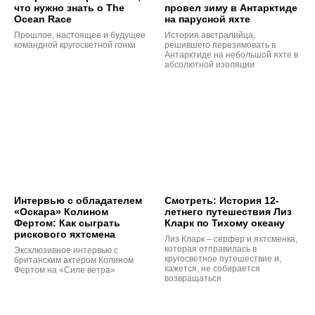
что нужно знать о The
провел зиму в Антарктиде
Ocean Race
на парусной яхте
Прошлое, настоящее и будущее
История австралийца,
командной кругосветной гонки
решившего перезимовать в
Антарктиде на небольшой яхте в
абсолютной изоляции
Интервью с обладателем
Смотреть: История 12-
«Оскара» Колином
летнего путешествия Лиз
Фертом: Как сыграть
Кларк по Тихому океану
рискового яхтсмена
Лиз Кларк – серфер и яхтсменка,
которая отправилась в
Эксклюзивное интервью с
кругосветное путешествие и,
британским актером Колином
кажется, не собирается
Фертом на «Силе ветра»
возвращаться