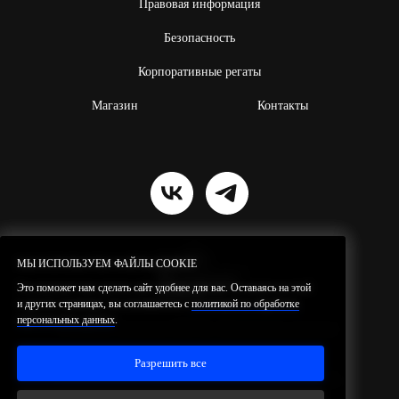
Правовая информация
Безопасность
Корпоративные регаты
Магазин
Контакты
МЫ ИСПОЛЬЗУЕМ ФАЙЛЫ COOKIE
МЫ ИСПОЛЬЗУЕМ ФАЙЛЫ COOKIE
Это поможет нам сделать сайт удобнее для вас. Оставаясь на этой
Это поможет нам сделать сайт удобнее для вас. Оставаясь на этой
и других страницах, вы соглашаетесь с
и других страницах, вы соглашаетесь с
политикой по обработке
политикой по обработке
персональных данных
персональных данных
.
.
Резидент проекта ИНТЦ
«Квантовая
долина»
© 2026 SilaVetra.
Все права защищены.
Разрешить все
Разрешить все
Политика по обработке персональных данных