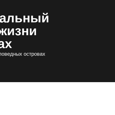
тальный
жизни
ах
поведных островах