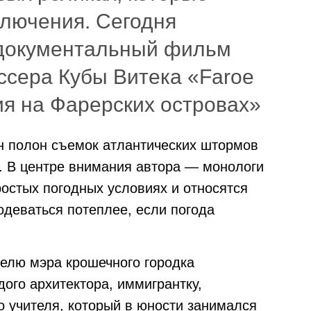
ключения. Сегодня
 документальный фильм
ссера Кубы Витека «Faroe
ия на Фарерских островах»
он полон съемок атлантических штормов
и. В центре внимания автора — монологи
ростых погодных условиях и относятся
одеваться потеплее, если погода
телю мэра крошечного городка
дого архитектора, иммигрантку,
 учителя, который в юности занимался