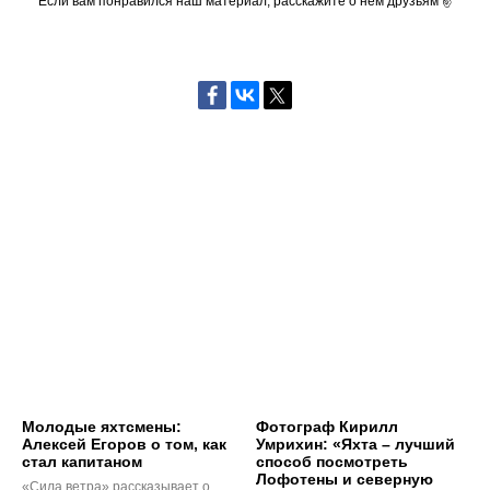
Если вам понравился наш материал, расскажите о нем друзьям ✌
Молодые яхтсмены:
Фотограф Кирилл
Алексей Егоров о том, как
Умрихин: «Яхта – лучший
стал капитаном
способ посмотреть
Лофотены и северную
«Сила ветра» рассказывает о