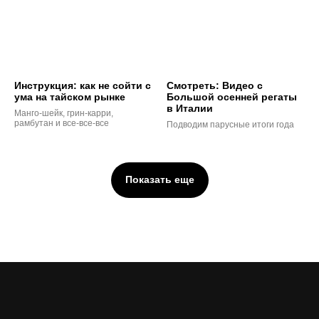
Инструкция: как не сойти с
Смотреть: Видео с
ума на тайском рынке
Большой осенней регаты
в Италии
Манго-шейк, грин-карри,
рамбутан и все-все-все
Подводим парусные итоги года
Показать еще