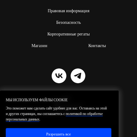
Правовая информация
Безопасность
Корпоративные регаты
Магазин
Контакты
МЫ ИСПОЛЬЗУЕМ ФАЙЛЫ COOKIE
МЫ ИСПОЛЬЗУЕМ ФАЙЛЫ COOKIE
Это поможет нам сделать сайт удобнее для вас. Оставаясь на этой
Это поможет нам сделать сайт удобнее для вас. Оставаясь на этой
и других страницах, вы соглашаетесь с
и других страницах, вы соглашаетесь с
политикой по обработке
политикой по обработке
персональных данных
персональных данных
.
.
Резидент проекта ИНТЦ
«Квантовая
долина»
© 2026 SilaVetra.
Все права защищены.
Разрешить все
Разрешить все