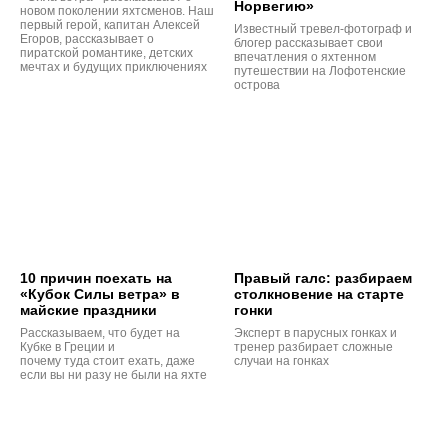
Норвегию»
новом поколении яхтсменов. Наш
первый герой, капитан Алексей
Известный тревел-фотограф и
Егоров, рассказывает о
блогер рассказывает свои
пиратской романтике, детских
впечатления о яхтенном
мечтах и будущих приключениях
путешествии на Лофотенские
острова
10 причин поехать на
Правый галс: разбираем
«Кубок Силы ветра» в
столкновение на старте
майские праздники
гонки
Рассказываем, что будет на
Эксперт в парусных гонках и
Кубке в Греции и
тренер разбирает сложные
почему туда стоит ехать, даже
случаи на гонках
если вы ни разу не были на яхте