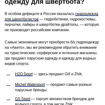
одежду для швертбота?
В особом дефиците в России оказалась
гидроодежда
для швертботистов
— гидроботинки, гидрокостюмы,
перчатки, лайкры и швертботки-драйтопы, — которую
не производят российские компании.
Самые экономные могут приобрести б/у гидроодежду
на «Авито», мы же рекомендуем обратить внимание
на туристические, серферские и яхтенные магазины,
где продают парусную одежду и одежду для водных
видов спорта:
H2O Sport
— здесь продают Gill и Zhik;
—
Michel Watersport
— продают самые разные
—
парусные бренды;
GS Sport
— торгует множеством брендов для
—
водного спорта, в том числе Zhik;