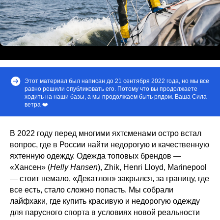
Этот материал был написан до 21 сентября 2022 года, но мы все
равно решили опубликовать его. Потому что вы продолжаете
ходить на наши базы, а мы продолжаем быть рядом. Ваша Сила
ветра ❤️
В 2022 году перед многими яхтсменами остро встал
вопрос, где в России найти недорогую и качественную
яхтенную одежду. Одежда топовых брендов —
«Хансен» (
Helly Hansen
), Zhik, Henri Lloyd, Marinepool
— стоит немало, «Декатлон» закрылся, за границу, где
все есть, стало сложно попасть. Мы собрали
лайфхаки, где купить красивую и недорогую одежду
для парусного спорта в условиях новой реальности