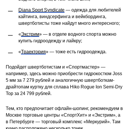
Diana Sport Syndicate
— одежда для любителей
—
кайтинга, виндсерфинга и вейкбординга,
швертботисты тоже найдут много интересного;
«
Экстрим
» — в отделе водного спорта можно
—
купить гидроодежду и лайкру;
«
Траектория
» — тоже есть гидроодежда.
—
Подойдет швертботистам и «Спортмастер» —
например, здесь можно приобрести гидрокостюм Joss
5 мм за 7 279 рублей и аналогичную швертботкам-
драйтопам куртку для сплава Hiko Rogue Ion Semi-Dry
Top за 24 799 рублей.
Тем, кто предпочитает офлайн-шопинг, рекомендуем в
Москве торговые центры «СпортХит» и «Экстрим», а
в Петербурге — торговый комплекс «Меркурий». Там
кучно расположено несколько точек,