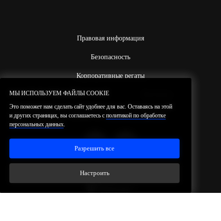
Правовая информация
Безопасность
Корпоративные регаты
МЫ ИСПОЛЬЗУЕМ ФАЙЛЫ COOKIE
МЫ ИСПОЛЬЗУЕМ ФАЙЛЫ COOKIE
Магазин
Контакты
Это поможет нам сделать сайт удобнее для вас. Оставаясь на этой
Это поможет нам сделать сайт удобнее для вас. Оставаясь на этой
и других страницах, вы соглашаетесь с
и других страницах, вы соглашаетесь с
политикой по обработке
политикой по обработке
персональных данных
персональных данных
.
.
Разрешить все
Разрешить все
Настроить
Настроить
Резидент проекта ИНТЦ
«Квантовая
долина»