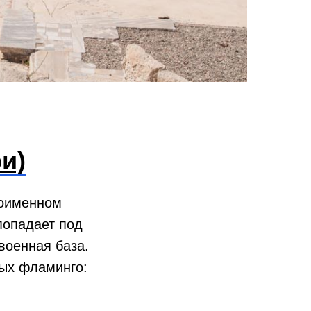
и)
ноименном
попадает под
военная база.
вых фламинго: