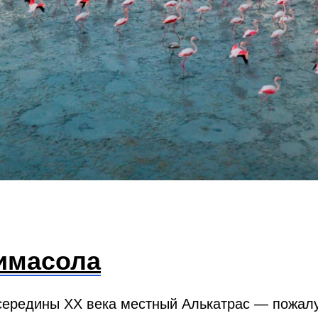
имасола
середины XX века местный Алькатрас — пожалу