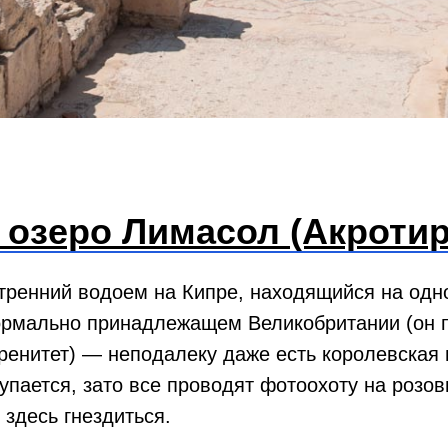
 озеро Лимасол (Акротир
тренний водоем на Кипре, находящийся на од
ормально принадлежащем Великобритании (он 
ренитет) — неподалеку даже есть королевская 
купается, зато все проводят фотоохоту на розо
 здесь гнездиться.