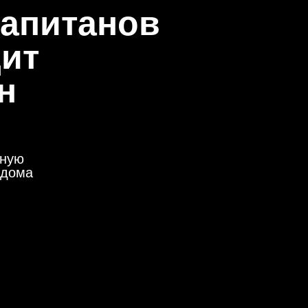
капитанов
ит
н
нную
 дома