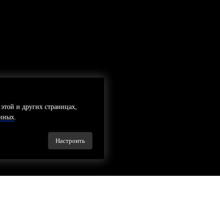
 этой и других страницах,
 этой и других страницах,
анных
анных
.
.
Настроить
Настроить