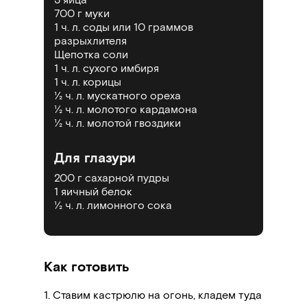
700 г муки
1 ч. л. соды или 10 граммов
разрыхлителя
Щепотка соли
1 ч. л. сухого имбиря
1 ч. л. корицы
½ ч. л. мускатного ореха
½
ч. л.
молотого кардамона
½
ч. л.
молотой гвоздики
Для глазури
200 г сахарной пудры
1 яичный белок
½ ч. л.
лимонного сока
Как готовить
1. Ставим кастрюлю на огонь, кладем туда