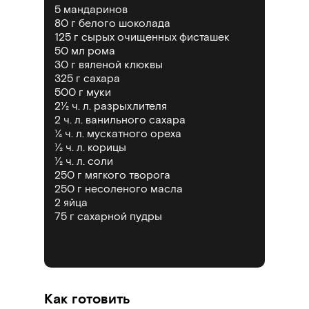
5 мандаринов
80 г белого шоколада
125 г сырых очищенных фисташек
50 мл рома
30 г вяленой клюквы
325 г сахара
500 г муки
2
½
ч. л. разрыхлителя
2 ч. л. ванильного сахара
¼ ч. л. мускатного ореха
½ ч. л. корицы
½ ч. л. соли
250 г мягкого творога
250 г несоленого масла
2 яйца
75 г сахарной пудры
Как готовить