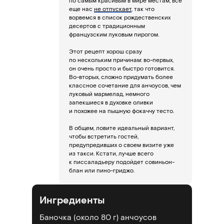
по самым красивым в мире местам, все
еще нас
не отпускает
, так что
ворвемся в список рождественских
десертов с традиционным
французским луковым пирогом.
Этот рецепт хорош сразу
по нескольким причинам: во-первых,
он очень просто и быстро готовится.
Во-вторых, сложно придумать более
классное сочетание для анчоусов, чем
луковый мармелад, немного
запекшиеся в духовке оливки
и похожее на пышную фокаччу тесто.
В общем, ловите идеальный вариант,
чтобы встретить гостей,
предупредивших о своем визите уже
из такси. Кстати, лучше всего
к писсаладьеру подойдет совиньон-
блан или пино-гриджо.
Ингредиенты
Баночка (около 80 г) анчоусов