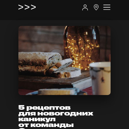
5
рецептов
для новогодних
каникул
от команды