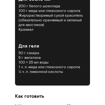
200 г
белого шоколада
100 г меда или
глюкозного сиропа
Жирорастворимый сухой
краситель
(обязательно оранжевый и зеленый
для хвостиков)
Крахмал
Для геля
50 г
сахара
5 г
желатина
100 + 25 мл воды
1 ч. л. меда или
глюкозного сиропа
¼
ч. л.
лимонной кислоты
Как готовить