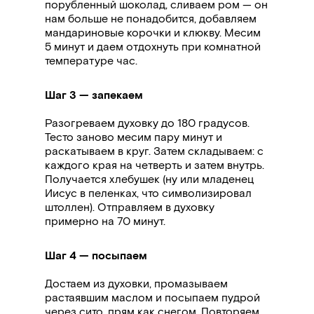
порубленный шоколад, сливаем ром
— он
нам больше не понадобится, добавляем
мандариновые корочки и клюкву. Месим
5
минут и даем отдохнуть при комнатной
температуре час.
Шаг 3 — запекаем
Разогреваем духовку до 180 градусов.
Тесто заново месим пару минут и
раскатываем в круг. Затем складываем: с
каждого края на четверть и затем внутрь.
Получается хлебушек (ну или младенец
Иисус в пеленках, что символизировал
штоллен). Отправляем в духовку
примерно на 70 минут.
Шаг 4 — посыпаем
Достаем из духовки, промазываем
растаявшим маслом и посыпаем пудрой
через сито, прям как снегом. Повторяем.