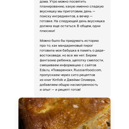
дома. Утро можно посвятить
планированию, какую именно сладкую
вкусняшку мы приготовим, день —
поиску ингредиентов, а вечер —
готовке. На следующий день вкусняшка
должна еще остаться. В общем, одни
плюсики!
Можно было бы придумать историю
про то, как мандариновый пирог
готовила моя бабушка в память о деде-
востоковеде, но все же нет. Берем
фантазию ребенка, щепотку смелости,
смешиваем информацию с сайтов
Eda.ru, «Поваренок», Russianfood.com,
пропускаем через сито рецептов
из книг Kinfolk и Джейми Оливера,
добавляем общую насмотренность
и опыт
— и рецепт готов!