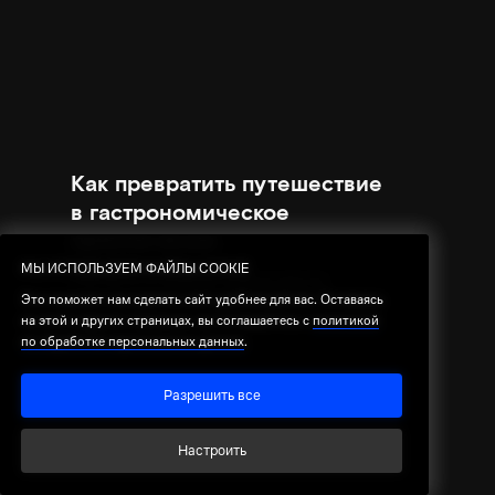
Как превратить путешествие
в гастрономическое
приключение
МЫ ИСПОЛЬЗУЕМ ФАЙЛЫ COOKIE
МЫ ИСПОЛЬЗУЕМ ФАЙЛЫ COOKIE
Что есть в любом новом месте
Это поможет нам сделать сайт удобнее для вас. Оставаясь
Это поможет нам сделать сайт удобнее для вас. Оставаясь
на этой и других страницах, вы соглашаетесь с
на этой и других страницах, вы соглашаетесь с
политикой
политикой
по обработке персональных данных
по обработке персональных данных
.
.
Разрешить все
Разрешить все
Настроить
Настроить