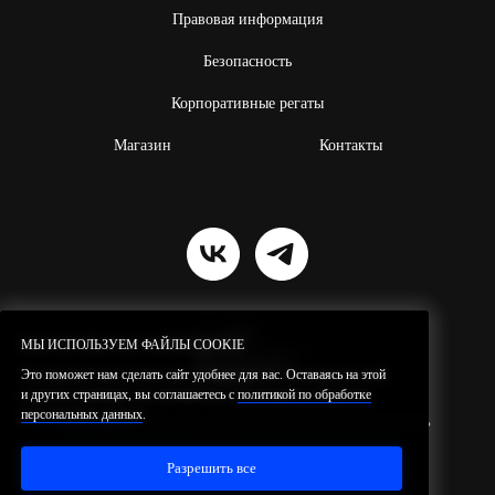
Правовая информация
Безопасность
Корпоративные регаты
Магазин
Контакты
МЫ ИСПОЛЬЗУЕМ ФАЙЛЫ COOKIE
МЫ ИСПОЛЬЗУЕМ ФАЙЛЫ COOKIE
Это поможет нам сделать сайт удобнее для вас. Оставаясь на этой
Это поможет нам сделать сайт удобнее для вас. Оставаясь на этой
и других страницах, вы соглашаетесь с
и других страницах, вы соглашаетесь с
политикой по обработке
политикой по обработке
персональных данных
персональных данных
.
.
Резидент проекта ИНТЦ
«Квантовая
долина»
© 2026 SilaVetra.
Все права защищены.
Разрешить все
Разрешить все
Политика по обработке персональных данных