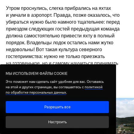
Утром проснулись, слегка прибрались на яхтах
и умчали в аэропорт. Правда, позже оказалось, что
убираться нужно было намного тщательнее: перед
приездом следующих гостей предыдущая команда
должна самостоятельно привести яхту в полный
порядок. Владельцы лодок остались нами жутко
недовольны! Вот такая культура северного
гостеприимства: нужно не только приезжать
на готовенькое, но и самому научиться принимать
гостей.
МЫ ИСПОЛЬЗУЕМ ФАЙЛЫ COOKIE
МЫ ИСПОЛЬЗУЕМ ФАЙЛЫ COOKIE
Это поможет нам сделать сайт удобнее для вас. Оставаясь
Это поможет нам сделать сайт удобнее для вас. Оставаясь
на этой и других страницах, вы соглашаетесь с
на этой и других страницах, вы соглашаетесь с
политикой
политикой
по обработке персональных данных
по обработке персональных данных
.
.
Разрешить все
Разрешить все
Настроить
Настроить