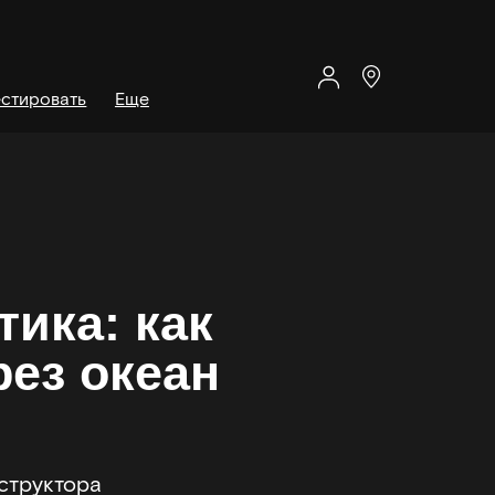
стировать
Еще
тика: как
рез океан
структора