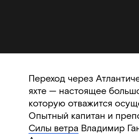
Переход через Атлантич
яхте — настоящее больш
которую отважится осуще
Опытный капитан и преп
Силы ветра
Владимир Га