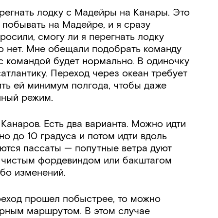
ерегнать лодку с Мадейры на Канары. Это
побывать на Мадейре, и я сразу
росили, смогу ли я перегнать лодку
его нет. Мне обещали подобрать команду
о с командой будет нормально. В одиночку
сатлантику. Переход через океан требует
ить ей минимум полгода, чтобы даже
нный режим.
Канаров. Есть два варианта. Можно идти
но до 10 градуса и потом идти вдоль
аются пассаты — попутные ветра дуют
ти чистым фордевиндом или бакштагом
ибо изменений.
реход прошел побыстрее, то можно
верным маршрутом. В этом случае