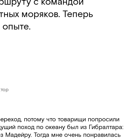
ршруту с командой
тных моряков. Теперь
 опыте.
ктор
переход, потому что товарищи попросили
дущий поход по океану был из Гибралтара:
з Мадейру. Тогда мне очень понравилась