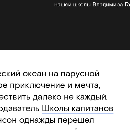
нашей школы Владимира Г
еский океан на парусной
ое приключение и мечта,
ствить далеко не каждый.
одаватель
Школы капитанов
нсон однажды перешел