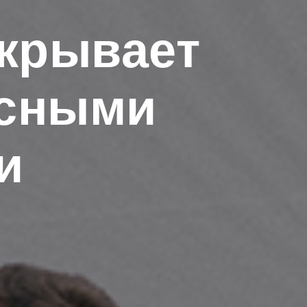
ткрывает
усными
и