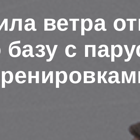
ила ветра о
 базу с пар
тренировкам