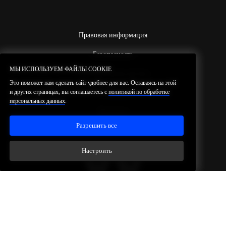
Правовая информация
Безопасность
МЫ ИСПОЛЬЗУЕМ ФАЙЛЫ COOKIE
МЫ ИСПОЛЬЗУЕМ ФАЙЛЫ COOKIE
Корпоративные регаты
Это поможет нам сделать сайт удобнее для вас. Оставаясь на этой
Это поможет нам сделать сайт удобнее для вас. Оставаясь на этой
и других страницах, вы соглашаетесь с
и других страницах, вы соглашаетесь с
политикой по обработке
политикой по обработке
Магазин
персональных данных
персональных данных
.
.
Контакты
Разрешить все
Разрешить все
Настроить
Настроить