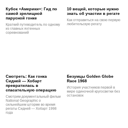
Кубок «Америки»: Гид по
10 вещей, которые нужно
самой зрелищной
знать об участии в регате
парусной гонке
Как отправиться на свою первую
любительскую регату
Краткий путеводитель по одному
из главных яхтенных
соревнований
Смотреть: Как гонка
Безумцы Golden Globe
Сидней — Хобарт
Race 1968
превратилась в
История участников первой в
спасательную операцию
мире одиночной кругосветки без
остановок
Смотрим документальный фильм
National Geographic о
сильнейшем шторме во время
регаты Сидней — Хобарт 1998
года