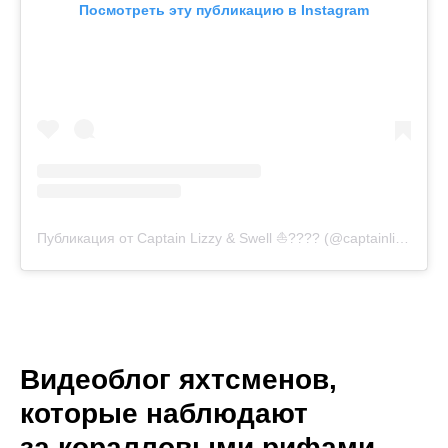
Посмотреть эту публикацию в Instagram
Публикация от Captain Lizzy & Swell ⛵️???? (@captainlizclark)
Видеоблог яхтсменов,
которые наблюдают
за коралловыми рифами