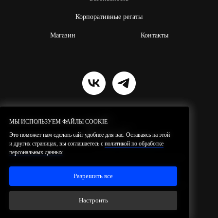
Корпоративные регаты
Магазин
Контакты
МЫ ИСПОЛЬЗУЕМ ФАЙЛЫ COOKIE
МЫ ИСПОЛЬЗУЕМ ФАЙЛЫ COOKIE
Это поможет нам сделать сайт удобнее для вас. Оставаясь на этой
Это поможет нам сделать сайт удобнее для вас. Оставаясь на этой
и других страницах, вы соглашаетесь с
и других страницах, вы соглашаетесь с
политикой по обработке
политикой по обработке
персональных данных
персональных данных
.
.
Резидент проекта ИНТЦ
«Квантовая
долина»
© 2026 SilaVetra.
Все права защищены.
Разрешить все
Разрешить все
Политика по обработке персональных данных
Настроить
Настроить