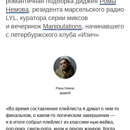
романтичная подборка диджея
Ромы
Немова
, резидента марсельского радио
LYL, куратора серии миксов
и вечеринок
Manipulations
, начинавшего
с петербуржского клуба «Изич»
Рома Немов
диджей
«Во время составления плейлиста я думал о чем-то
финальном, о каком-то логическом завершении —
и в итоге собрал плейлист из классики нью-вейва,
поп-рока, синти-попа, инди и других жанров. Когда