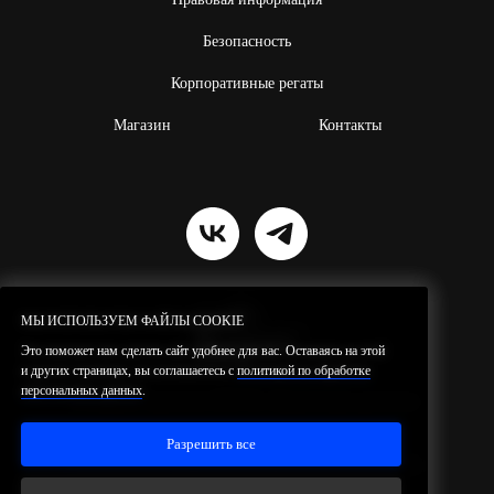
Безопасность
Корпоративные регаты
Магазин
Контакты
МЫ ИСПОЛЬЗУЕМ ФАЙЛЫ COOKIE
МЫ ИСПОЛЬЗУЕМ ФАЙЛЫ COOKIE
Это поможет нам сделать сайт удобнее для вас. Оставаясь на этой
Это поможет нам сделать сайт удобнее для вас. Оставаясь на этой
и других страницах, вы соглашаетесь с
и других страницах, вы соглашаетесь с
политикой по обработке
политикой по обработке
персональных данных
персональных данных
.
.
Резидент проекта ИНТЦ
«Квантовая
долина»
© 2026 SilaVetra.
Все права защищены.
Разрешить все
Разрешить все
Политика по обработке персональных данных