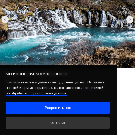
МЫ ИСПОЛЬЗУЕМ ФАЙЛЫ COOKIE
МЫ ИСПОЛЬЗУЕМ ФАЙЛЫ COOKIE
Это поможет нам сделать сайт удобнее для вас. Оставаясь
Это поможет нам сделать сайт удобнее для вас. Оставаясь
на этой и других страницах, вы соглашаетесь с
на этой и других страницах, вы соглашаетесь с
политикой
политикой
по обработке персональных данных
по обработке персональных данных
.
.
Как приобщиться
Разрешить все
Разрешить все
к искусству
Настроить
Настроить