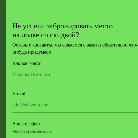
ДНЁМ ПО БУДНЯМ
0/300 МЕСТ ОСТАЛОСЬ
СОБРАТЬ ЦЕЛУЮ ЛОДКУ ДРУЗЕЙ И ГОНЯТЬ ПОД
Не успели забронировать место
ПАРУСАМИ В ЛЮБИМОМ ГОРОДЕ
на лодке со скидкой?
Оставьте контакты, мы свяжемся с вами и обязательно что-
КУПИТЬ БЕЗ СКИДКИ
нибудь придумаем
ПОДРОБНЕЕ
Как вас зовут
E-mail
Ваш телефон
Необязательное поле